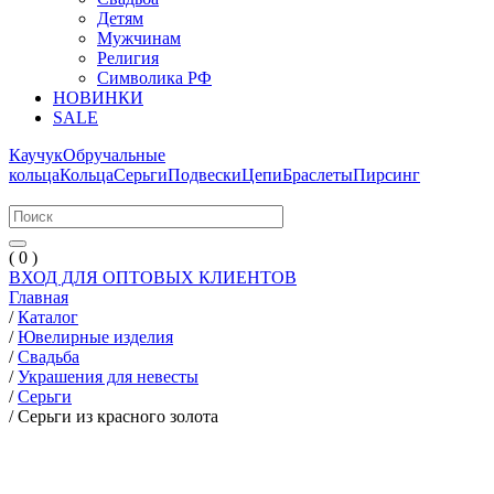
Детям
Мужчинам
Религия
Символика РФ
НОВИНКИ
SALE
Каучук
Обручальные
кольца
Кольца
Серьги
Подвески
Цепи
Браслеты
Пирсинг
( 0 )
ВХОД ДЛЯ ОПТОВЫХ КЛИЕНТОВ
Главная
/
Каталог
/
Ювелирные изделия
/
Свадьба
/
Украшения для невесты
/
Серьги
/
Серьги из красного золота