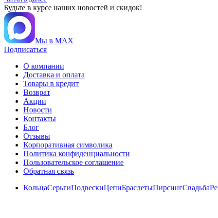
Будьте в курсе наших новостей и скидок!
Мы в MAX
Подписаться
О компании
Доставка и оплата
Товары в кредит
Возврат
Акции
Новости
Контакты
Блог
Отзывы
Корпоративная символика
Политика конфиденциальности
Пользовательское соглашение
Обратная связь
Кольца
Серьги
Подвески
Цепи
Браслеты
Пирсинг
Свадьба
Ре