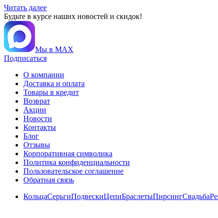
Читать далее
Будьте в курсе наших новостей и скидок!
Мы в MAX
Подписаться
О компании
Доставка и оплата
Товары в кредит
Возврат
Акции
Новости
Контакты
Блог
Отзывы
Корпоративная символика
Политика конфиденциальности
Пользовательское соглашение
Обратная связь
Кольца
Серьги
Подвески
Цепи
Браслеты
Пирсинг
Свадьба
Ре