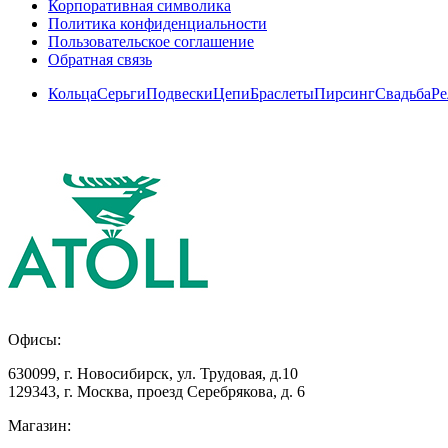
Корпоративная символика
Политика конфиденциальности
Пользовательское соглашение
Обратная связь
Кольца
Серьги
Подвески
Цепи
Браслеты
Пирсинг
Свадьба
Ре
Офисы:
630099
,
г. Новосибирск
,
ул. Трудовая, д.10
129343
,
г. Москва
,
проезд Серебрякова, д. 6
Магазин: