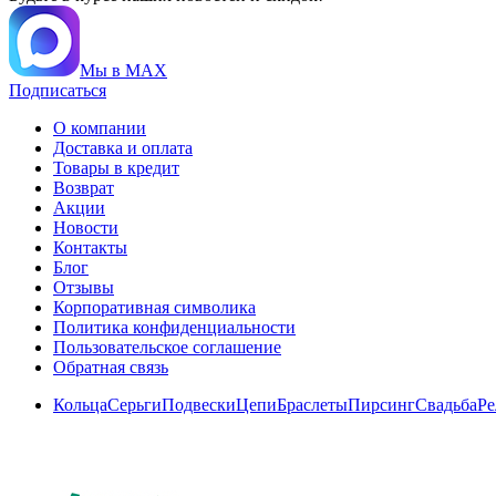
Мы в MAX
Подписаться
О компании
Доставка и оплата
Товары в кредит
Возврат
Акции
Новости
Контакты
Блог
Отзывы
Корпоративная символика
Политика конфиденциальности
Пользовательское соглашение
Обратная связь
Кольца
Серьги
Подвески
Цепи
Браслеты
Пирсинг
Свадьба
Ре