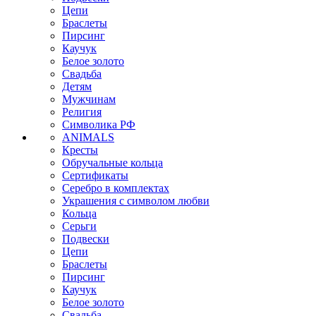
Цепи
Браслеты
Пирсинг
Каучук
Белое золото
Свадьба
Детям
Мужчинам
Религия
Символика РФ
ANIMALS
Кресты
Обручальные кольца
Сертификаты
Серебро в комплектах
Украшения с символом любви
Кольца
Серьги
Подвески
Цепи
Браслеты
Пирсинг
Каучук
Белое золото
Свадьба