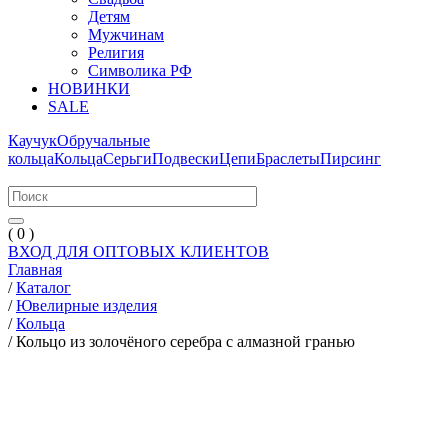
Детям
Мужчинам
Религия
Символика РФ
НОВИНКИ
SALE
Каучук
Обручальные
кольца
Кольца
Серьги
Подвески
Цепи
Браслеты
Пирсинг
( 0 )
ВХОД ДЛЯ ОПТОВЫХ КЛИЕНТОВ
Главная
/
Каталог
/
Ювелирные изделия
/
Кольца
/
Кольцо из золочёного серебра с алмазной гранью