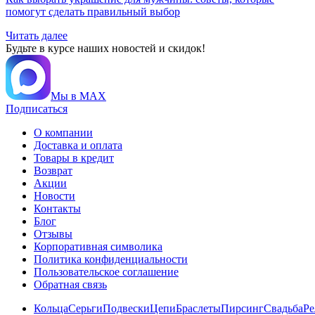
помогут сделать правильный выбор
Читать далее
Будьте в курсе наших новостей и скидок!
Мы в MAX
Подписаться
О компании
Доставка и оплата
Товары в кредит
Возврат
Акции
Новости
Контакты
Блог
Отзывы
Корпоративная символика
Политика конфиденциальности
Пользовательское соглашение
Обратная связь
Кольца
Серьги
Подвески
Цепи
Браслеты
Пирсинг
Свадьба
Ре