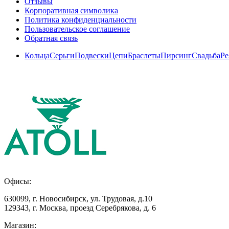
Отзывы
Корпоративная символика
Политика конфиденциальности
Пользовательское соглашение
Обратная связь
Кольца
Серьги
Подвески
Цепи
Браслеты
Пирсинг
Свадьба
Ре
Офисы:
630099
,
г. Новосибирск
,
ул. Трудовая, д.10
129343
,
г. Москва
,
проезд Серебрякова, д. 6
Магазин: