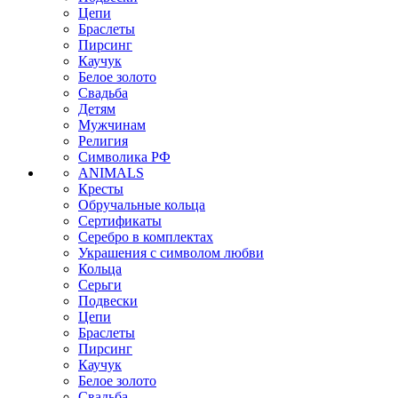
Цепи
Браслеты
Пирсинг
Каучук
Белое золото
Свадьба
Детям
Мужчинам
Религия
Символика РФ
ANIMALS
Кресты
Обручальные кольца
Сертификаты
Серебро в комплектах
Украшения с символом любви
Кольца
Серьги
Подвески
Цепи
Браслеты
Пирсинг
Каучук
Белое золото
Свадьба