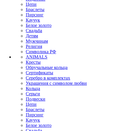
Цепи
Браслеты
Пирсинг
Каучук
Белое золото
Свадьба
Детям
Мужчинам
Религия
Символика РФ
ANIMALS
Кресты
Обручальные кольца
Сертификаты
Серебро в комплектах
Украшения с символом любви
Кольца
Серьги
Подвески
Цепи
Браслеты
Пирсинг
Каучук
Белое золото
Свадьба