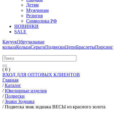
Детям
Мужчинам
Религия
Символика РФ
НОВИНКИ
SALE
Каучук
Обручальные
кольца
Кольца
Серьги
Подвески
Цепи
Браслеты
Пирсинг
( 0 )
ВХОД ДЛЯ ОПТОВЫХ КЛИЕНТОВ
Главная
/
Каталог
/
Ювелирные изделия
/
Подвески
/
Знаки Зодиака
/
Подвеска знак зодиака ВЕСЫ из красного золота