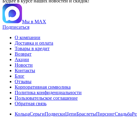
Будьте в курсе наших новостей и скидок!
Мы в MAX
Подписаться
О компании
Доставка и оплата
Товары в кредит
Возврат
Акции
Новости
Контакты
Блог
Отзывы
Корпоративная символика
Политика конфиденциальности
Пользовательское соглашение
Обратная связь
Кольца
Серьги
Подвески
Цепи
Браслеты
Пирсинг
Свадьба
Ре