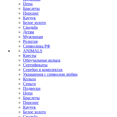
Цепи
Браслеты
Пирсинг
Каучук
Белое золото
Свадьба
Детям
Мужчинам
Религия
Символика РФ
ANIMALS
Кресты
Обручальные кольца
Сертификаты
Серебро в комплектах
Украшения с символом любви
Кольца
Серьги
Подвески
Цепи
Браслеты
Пирсинг
Каучук
Белое золото
Свадьба