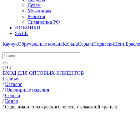
Детям
Мужчинам
Религия
Символика РФ
НОВИНКИ
SALE
Каучук
Обручальные кольца
Кольца
Серьги
Подвески
Цепи
Брасл
( 0 )
ВХОД ДЛЯ ОПТОВЫХ КЛИЕНТОВ
Главная
/
Каталог
/
Ювелирные изделия
/
Серьги
/
Конго
/
Серьги-конго из красного золота с алмазной гранью