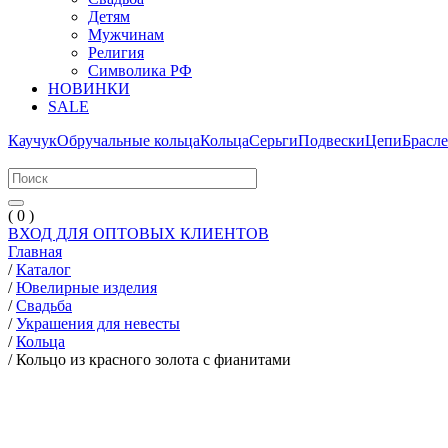
Детям
Мужчинам
Религия
Символика РФ
НОВИНКИ
SALE
Каучук
Обручальные кольца
Кольца
Серьги
Подвески
Цепи
Брасл
( 0 )
ВХОД ДЛЯ ОПТОВЫХ КЛИЕНТОВ
Главная
/
Каталог
/
Ювелирные изделия
/
Свадьба
/
Украшения для невесты
/
Кольца
/
Кольцо из красного золота с фианитами