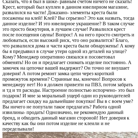
Сказать, что я был в шоке- равным счетом ничего не сказать!
Крест, который был куплен в данном ювелирном магазине,
развалился на части! Доказано- элементы креста были
посажены на клей! Клей? Вы серьезно? Это как назвать, тогда
данное изделие? И это ювелирное украшение? В таком случае
это просто бижутерия, в лучшем случае! Развалился крест
после посещения сауны! Вопрос! А на него просто смотреть и
любоваться, если высокий риск, что оно развалится? Благо,
что развалился дома и части креста были обнаружены! А кому
бы я предъявил в случае утери одной из деталей на улице?
Кому? Менеджер оперативно связался и посоветовал
обменять! Но он и предлагает снимать изделие постоянно. А
замочек на цепочке вашей выдержит? Он точно не внушает
доверия! А потом ремонт замка цепи через короткий
промежуток времени? Странные вы, конечно! Вопросов к
менеджеру нет! Но я должен привезти на ПВЗ, потом забрать
и тд и тп расходы. Настроение полностью испорчено- это был
подарок! И мне за моральный ущерб один из руководителей
предлагает скидку на дальнейшие покупки! Вы в с воем уме?
Вы ничего не попутали такое предлагать? Работа одной
извилины- продать! Однозначно, не рекомендую данный
бренд, и обходить данный магазин стороной! Нет доверия к
качеству как бы они потом изделие не клеили и не
переделывали!