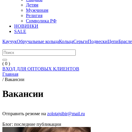
Детям
Мужчинам
Религия
Символика РФ
НОВИНКИ
SALE
Каучук
Обручальные кольца
Кольца
Серьги
Подвески
Цепи
Брасл
( 0 )
ВХОД ДЛЯ ОПТОВЫХ КЛИЕНТОВ
Главная
/
Вакансии
Вакансии
Отправить резюме на
zolotajsibir@mail.ru
Блог: последние публикации