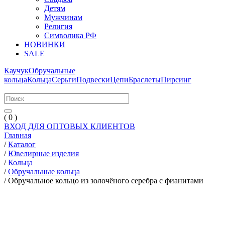
Детям
Мужчинам
Религия
Символика РФ
НОВИНКИ
SALE
Каучук
Обручальные
кольца
Кольца
Серьги
Подвески
Цепи
Браслеты
Пирсинг
( 0 )
ВХОД ДЛЯ ОПТОВЫХ КЛИЕНТОВ
Главная
/
Каталог
/
Ювелирные изделия
/
Кольца
/
Обручальные кольца
/
Обручальное кольцо из золочёного серебра с фианитами