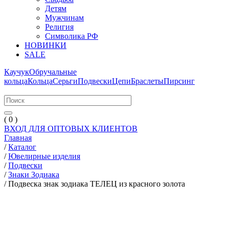
Детям
Мужчинам
Религия
Символика РФ
НОВИНКИ
SALE
Каучук
Обручальные
кольца
Кольца
Серьги
Подвески
Цепи
Браслеты
Пирсинг
( 0 )
ВХОД ДЛЯ ОПТОВЫХ КЛИЕНТОВ
Главная
/
Каталог
/
Ювелирные изделия
/
Подвески
/
Знаки Зодиака
/
Подвеска знак зодиака ТЕЛЕЦ из красного золота