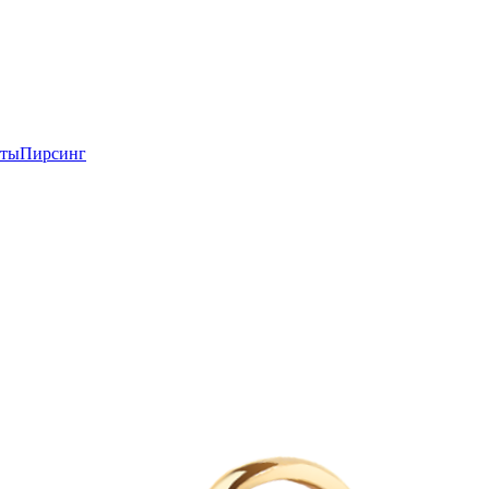
еты
Пирсинг