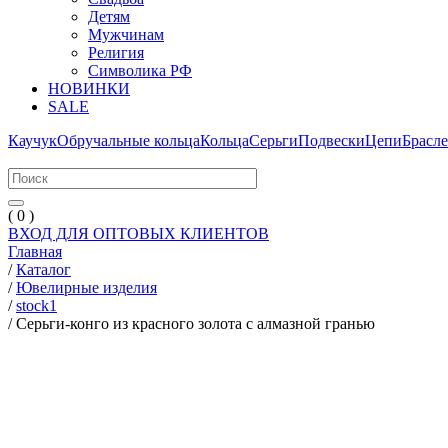
Детям
Мужчинам
Религия
Символика РФ
НОВИНКИ
SALE
Каучук
Обручальные кольца
Кольца
Серьги
Подвески
Цепи
Брасл
( 0 )
ВХОД ДЛЯ ОПТОВЫХ КЛИЕНТОВ
Главная
/
Каталог
/
Ювелирные изделия
/
stock1
/
Серьги-конго из красного золота с алмазной гранью