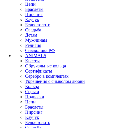
Цепи
Браслеты
Пирсинг
Каучук
Белое золото
Свадьба
Детям
Мужчинам
Религия
Символика РФ
ANIMALS
Кресты
Обручальные кольца
Сертификаты
Серебро в комплектах
Украшения с символом любви
Кольца
Серьги
Подвески
Цепи
Браслеты
Пирсинг
Каучук
Белое золото
Свадьба