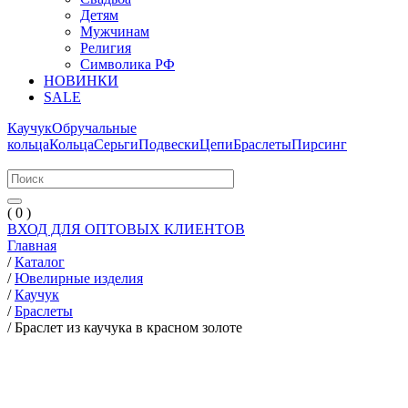
Детям
Мужчинам
Религия
Символика РФ
НОВИНКИ
SALE
Каучук
Обручальные
кольца
Кольца
Серьги
Подвески
Цепи
Браслеты
Пирсинг
( 0 )
ВХОД ДЛЯ ОПТОВЫХ КЛИЕНТОВ
Главная
/
Каталог
/
Ювелирные изделия
/
Каучук
/
Браслеты
/
Браслет из каучука в красном золоте