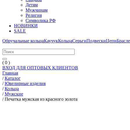
Детям
Мужчинам
Религия
Символика РФ
НОВИНКИ
SALE
Обручальные кольца
Каучук
Кольца
Серьги
Подвески
Цепи
Брасл
( 0 )
ВХОД ДЛЯ ОПТОВЫХ КЛИЕНТОВ
Главная
/
Каталог
/
Ювелирные изделия
/
Кольца
/
Мужские
/
Печатка мужская из красного золота